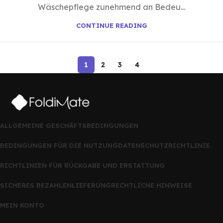
Wäschepflege zunehmend an Bedeu...
CONTINUE READING
1
2
3
4
ALLGEMEINE GESCHÄFTSBEDINGUNGEN
BEDINGUNGEN FÜR DIE NUTZUNG
DATENSCHUTZRICHTLINIE
RICHTLINIEN FÜR RÜCKGABE UND ERSTATTUNG
SICHERES BEZAHLEN
LIEFERUNG
RECHTLICHE HINWEISE
MEIN KONTO